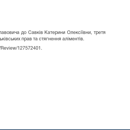
лавовича до Савків Катерини Олексіївни, третя
ьківських прав та стягнення аліментів.
/Review/127572401.