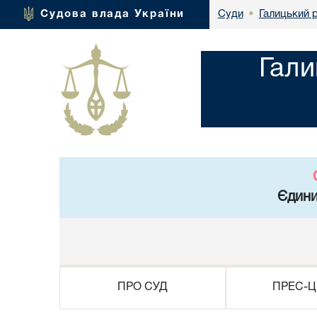
Галицький р
Судова влада України
Суди
•
Гали
Єдини
ПРО СУД
ПРЕС-Ц