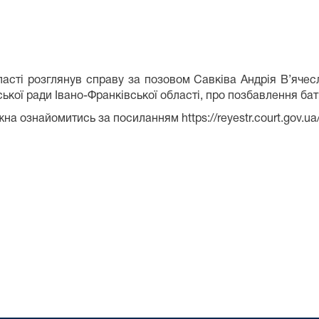
ласті розглянув справу за позовом Савківа Андрія В’ячес
ької ради Івано-Франківської області, про позбавлення бат
найомитись за посиланням https://reyestr.court.gov.ua