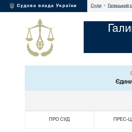
Галицький р
Судова влада України
Суди
•
Гали
Єдини
ПРО СУД
ПРЕС-Ц