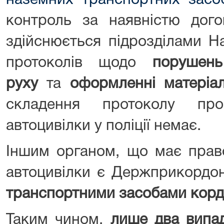
наземних транспортних засоб
контроль за наявністю дого
здійснюється підрозділами На
протоколів щодо
порушен
руху
та
оформленні матеріа
складення протоколу про
автоцивілки у поліції немає.
Іншим органом, що має право
автоцивілки є Держприкордо
транспортними засобами кор
Таким чином,
лише два випа