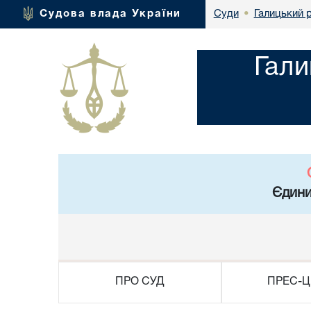
Галицький р
Судова влада України
Суди
•
Гали
Єдини
ПРО СУД
ПРЕС-Ц