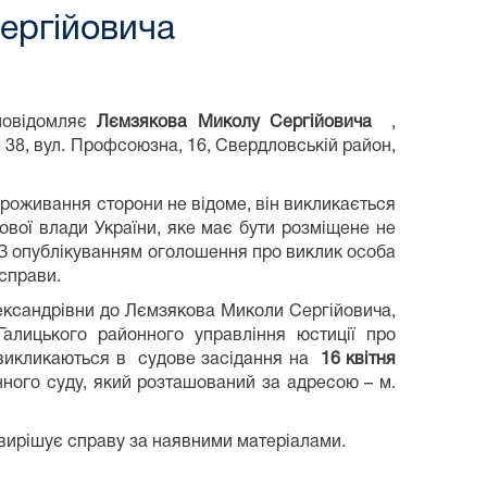
ергійовича
 повідомляє
Лємзякова Миколу Сергійовича
,
 38, вул. Профсоюзна, 16, Свердловській район,
е проживання сторони не відоме, він викликається
ової влади України, яке має бути розміщене не
я. З опублікуванням оголошення про виклик особа
 справи.
ександрівни до Лємзякова Миколи Сергійовича,
 Галицького районного управління юстиції про
 викликаються в судове засідання на
16 квітня
нного суду, який розташований за адресою – м.
 вирішує справу за наявними матеріалами.