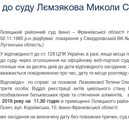
 до суду Лємзякова Миколи С
Галицький районний суд Івано – Франківської області
02.11.1985 р.н.,(відбуває покарання у Свердловській ВК №
Луганська область.)
У відповідності до ст. 128 ЦПК України, в разі, якщо місц
до суду через оголошення на офіційному веб-порталі суд
пізніше ніж за десять днів до дати відповідного засіданн
вважається повідомленою про час, дату та місце розгляду
Відповідач по справі за позовом Лємзякової Тетяни Ол
третя особа: Відділ реєстрації актів цивільного стану
позбавлення батьківських прав та стягнення аліментів,
2019 року на 11.30
годин
в приміщенні Галицького райо
Галич, вул. Караїмська, 10, Івано-Франківської області.
дове засідання на визначену дату без поважних причин, суд