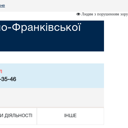
вне
Людям з порушенням зору
но-Франківської
л
-35-46
И ДІЯЛЬНОСТІ
ІНШЕ