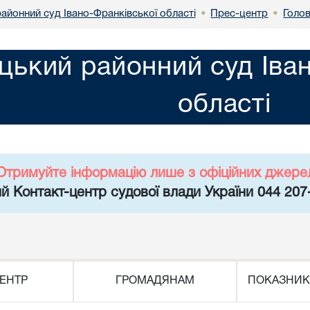
айонний суд Івано-Франківської області
Прес-центр
Голо
•
•
цький районний суд Іва
області
Отримуйте інформацію лише з офіційних джере
й Контакт-центр судової влади України 044 207
ЕНТР
ГРОМАДЯНАМ
ПОКАЗНИК