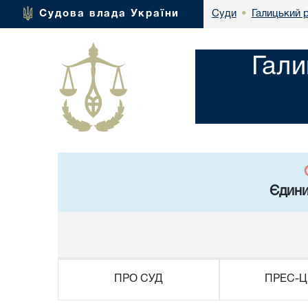
Галицький р
Судова влада України
Суди
•
Гали
Єдини
ПРО СУД
ПРЕС-Ц