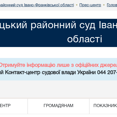
айонний суд Івано-Франківської області
Прес-центр
Голо
•
•
цький районний суд Іва
області
Отримуйте інформацію лише з офіційних джере
й Контакт-центр судової влади України 044 207
ЕНТР
ГРОМАДЯНАМ
ПОКАЗНИК