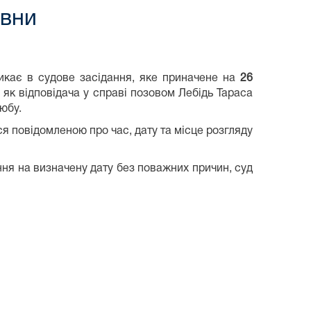
івни
ликає в судове засідання, яке приначене на
26
 як відповідача у справі позовом Лебідь Тараса
юбу.
 повідомленою про час, дату та місце розгляду
ння на визначену дату без поважних причин, суд