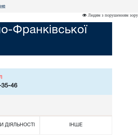
вне
Людям з порушенням зору
но-Франківської
л
-35-46
И ДІЯЛЬНОСТІ
ІНШЕ