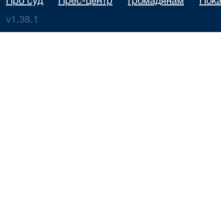
Про суд
Прес-центр
Громадянам
Пока
v1.38.1