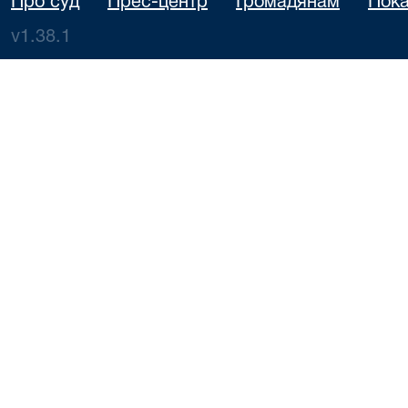
Про суд
Прес-центр
Громадянам
Пока
v1.38.1