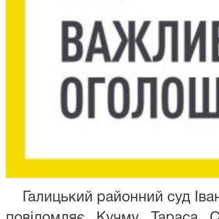
Галицький районний суд Іван
повідомляє Кучму Тараса Ст