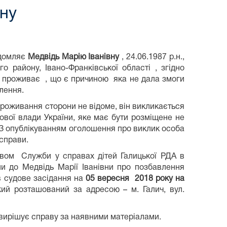
вну
ідомляє
Медвідь Марію Іванівну
, 24.06.1987 р.н.,
го району, Івано-Франківської області , згідно
 проживає , що є причиною яка не дала змоги
лення.
е проживання сторони не відоме, він викликається
ової влади України, яке має бути розміщене не
я. З опублікуванням оголошення про виклик особа
 справи.
ом Служби у справах дітей Галицької РДА в
ни до Медвідь Марії Іванівни про позбавлення
в судове засідання на
05 вересня
2018 року на
кий розташований за адресою – м. Галич, вул.
 вирішує справу за наявними матеріалами.