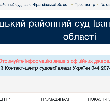
айонний суд Івано-Франківської області
Прес-центр
Голо
•
•
цький районний суд Іва
області
Отримуйте інформацію лише з офіційних джере
й Контакт-центр судової влади України 044 207
ЕНТР
ГРОМАДЯНАМ
ПОКАЗНИК