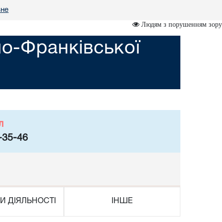
вне
Людям з порушенням зору
но-Франківської
л
-35-46
И ДІЯЛЬНОСТІ
ІНШЕ