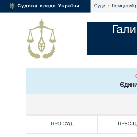
Галицький р
Судова влада України
Суди
•
Гали
Єдини
ПРО СУД
ПРЕС-Ц