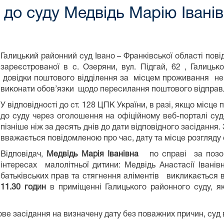
до суду Медвідь Марію Івані
Галицький районний суд Івано – Франківської області пов
зареєстрованої в с. Озеряни, вул. Підгай, 62 , Галицько
довідки поштового відділення за місцем проживання не
виконати обов’язки щодо пересилання поштового відправ
У відповідності до ст. 128 ЦПК України, в разі, якщо місц
до суду через оголошення на офіційному веб-порталі суд
пізніше ніж за десять днів до дати відповідного засіданн
вважається повідомленою про час, дату та місце розгляду
Відповідач,
Медвідь Марія Іванівна
по справі за позов
інтересах малолітньої дитини: Медвідь Анастасії Іванів
батьківських прав та стягнення аліментів викликається 
11.30
годин
в приміщенні Галицького районного суду, я
дове засідання на визначену дату без поважних причин, суд