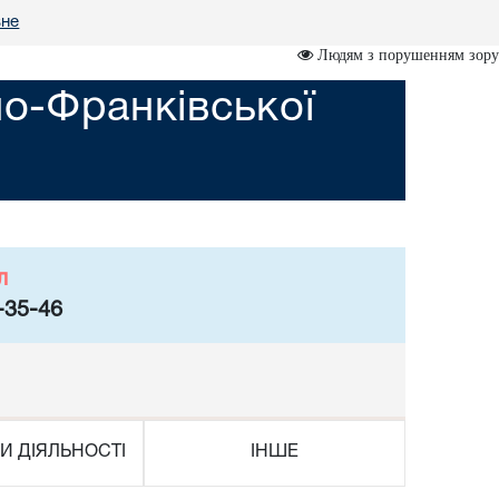
вне
Людям з порушенням зору
но-Франківської
л
-35-46
И ДІЯЛЬНОСТІ
ІНШЕ