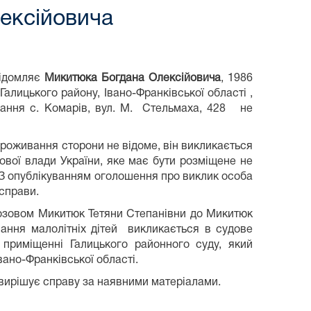
ексійовича
відомляє
Микитюка Богдана Олексійовича
, 1986
 Галицького району, Івано-Франківської області ,
вання с. Комарів, вул. М. Стельмаха, 428 не
е проживання сторони не відоме, він викликається
ової влади України, яке має бути розміщене не
я. З опублікуванням оголошення про виклик особа
 справи.
зовом Микитюк Тетяни Степанівни до Микитюк
мання малолітніх дітей викликається в судове
 приміщенні Галицького районного суду, який
вано-Франківської області.
 вирішує справу за наявними матеріалами.