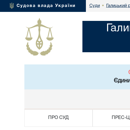
Галицький р
Судова влада України
Суди
•
Гали
Єдини
ПРО СУД
ПРЕС-Ц