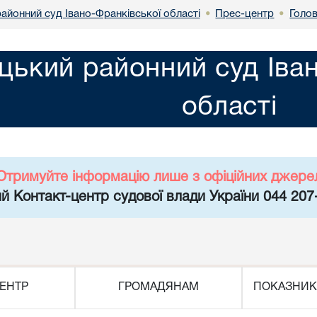
айонний суд Івано-Франківської області
Прес-центр
Голо
•
•
цький районний суд Іва
області
Отримуйте інформацію лише з офіційних джере
й Контакт-центр судової влади України 044 207
ЕНТР
ГРОМАДЯНАМ
ПОКАЗНИК