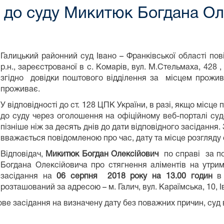
 до суду Микитюк Богдана Ол
Галицький районний суд Івано – Франківської області по
р.н., зареєстрованої в с. Комарів, вул. М.Стельмаха, 428 ,
згідно довідки поштового відділення за місцем прожи
проживає.
У відповідності до ст. 128 ЦПК України, в разі, якщо місц
до суду через оголошення на офіційному веб-порталі суд
пізніше ніж за десять днів до дати відповідного засіданн
вважається повідомленою про час, дату та місце розгляду
Відповідач,
Микитюк Богдан Олексійович
по справі за по
Богдана Олексійовича про стягнення аліментів на утри
засідання на
06 серпня
2018 року на 13.00
годин
в
розташований за адресою – м. Галич, вул. Караїмська, 10, І
дове засідання на визначену дату без поважних причин, суд