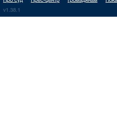
Про суд
Прес-центр
Громадянам
Пока
v1.38.1