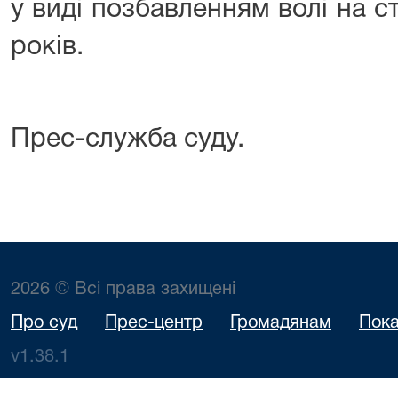
у виді позбавленням волі на с
років.
Прес-служба суду.
2026 © Всі права захищені
Про суд
Прес-центр
Громадянам
Пока
v1.38.1