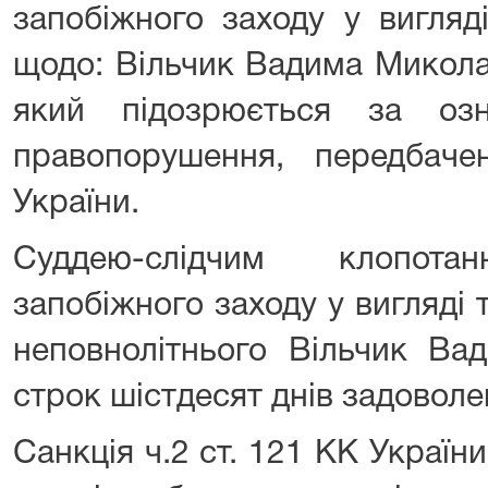
запобіжного заходу у вигляд
щодо: Вільчик Вадима Миколай
який підозрюється за озн
правопорушення, передбач
України.
Суддею-слідчим клопот
запобіжного заходу у вигляді
неповнолітнього Вільчик Ва
строк шістдесят днів задоволе
Санкція ч.2 ст. 121 КК Украї