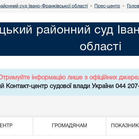
айонний суд Івано-Франківської області
Прес-центр
Голо
•
•
цький районний суд Іва
області
Отримуйте інформацію лише з офіційних джере
й Контакт-центр судової влади України 044 207
ЕНТР
ГРОМАДЯНАМ
ПОКАЗНИК