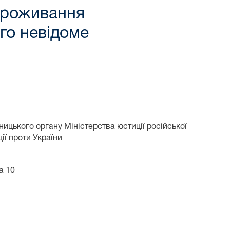
проживання
го невідоме
ького органу Міністерства юстиції російської
ії проти України
а 10