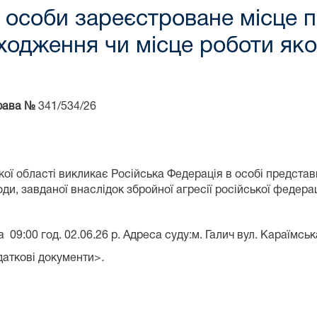
 особи зареєстроване місце 
аходження чи місце роботи яко
рава №
341/534/26
бласті викликає Російська Федерація в особі представниц
, завданої внаслідок збройної агресії російської федерац
а 09:00 год. 02.06.26 р. Адреса суду:м. Галич вул. Караїмськ
даткові документи>
.