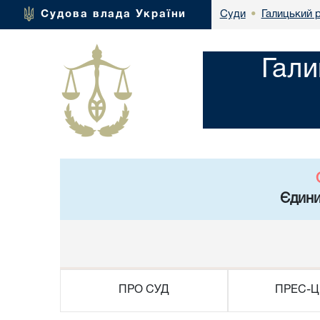
Галицький р
Судова влада України
Суди
•
Гали
Єдини
ПРО СУД
ПРЕС-Ц