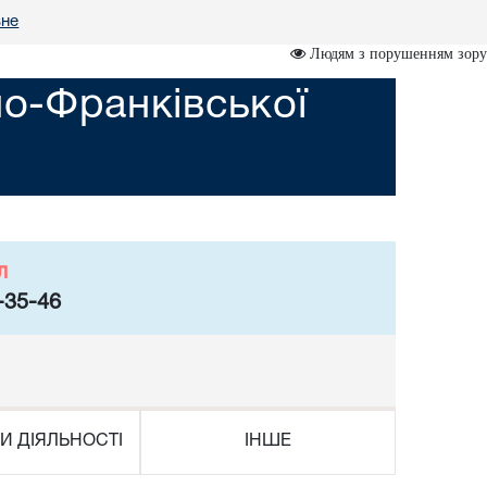
вне
Людям з порушенням зору
но-Франківської
л
-35-46
И ДІЯЛЬНОСТІ
ІНШЕ