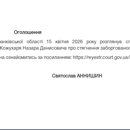
ння
ької області 15 квітня 2026 року розглянув сп
о Кожухаря Назара Денисовича про стягнення заборгованос
найомитись за посиланням: https://reyestr.court.gov.ua
Святослав АННИШИН