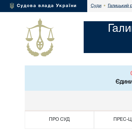
Галицький р
Судова влада України
Суди
•
Гали
Єдини
ПРО СУД
ПРЕС-Ц