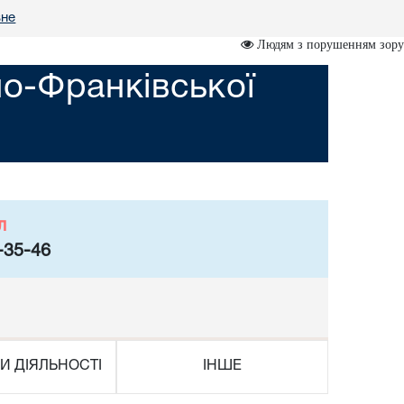
вне
Людям з порушенням зору
но-Франківської
л
-35-46
И ДІЯЛЬНОСТІ
ІНШЕ