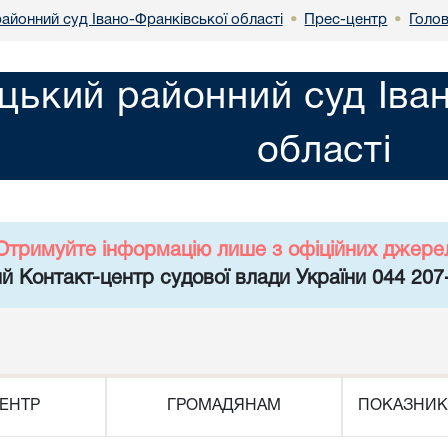
айонний суд Івано-Франківської області
Прес-центр
Голо
•
•
цький районний суд Іва
області
Отримуйте інформацію лише з офіційних джере
й Контакт-центр судової влади України 044 207
ЕНТР
ГРОМАДЯНАМ
ПОКАЗНИК