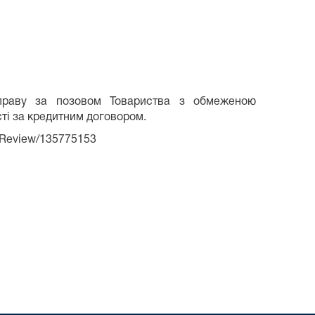
раву за позовом Товариства з обмеженою
ті за кредитним договором.
/Review/135775153