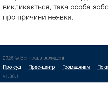
викликається, така особа зоб
про причини неявки.
2026 © Всі права захищені
Про суд
Прес-центр
Громадянам
Пока
v1.38.1