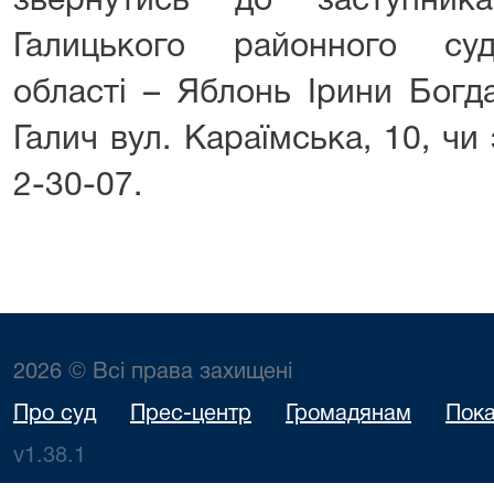
звернутись до заступник
Галицького районного суд
області – Яблонь Ірини Богд
Галич вул. Караїмська, 10, чи
2-30-07.
2026 © Всі права захищені
Про суд
Прес-центр
Громадянам
Пока
v1.38.1