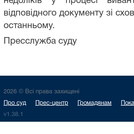
недоліків у процесі вива
відповідного документу зі схов
останньому.
Пресслужба суду
2026 © Всі права захищені
Про суд
Прес-центр
Громадянам
Пока
v1.38.1